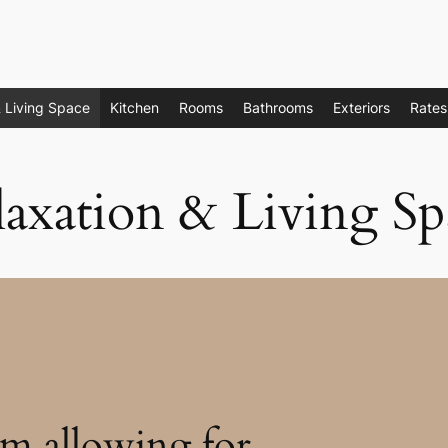
& Living Space
Kitchen
Rooms
Bathrooms
Exteriors
Rates
laxation & Living Sp
om allowing for