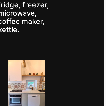
fridge, freezer,
microwave,
coffee maker,
kettle.